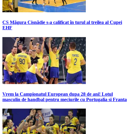
CS Măgura Cisnădie s-a calificat în turul al treilea al Cupei
EHF
Vrem la Campionatul European dupa 28 de ani! Lotul
masculin de handbal pentru meciurile cu Portugalia si Franta