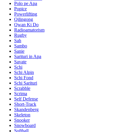
Polo pe Apa
Popice
Powerlifting
Qilingong
Qwan Ki Do
Radioamatorism
Rugby
Sah
Sambo
Sanie
Sarituri in Apa
Savate
Schi
Schi Alpin
Schi Fond
Schi Sarituri
Scrabble
Scrima
Self Defense
Short-Track
Skandenberg
Skeleton
Snooker
Snowboard
Softball