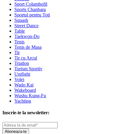
Sport Columbofil
Sports Chanbara
Sportul pentru Toti
Squash
Street Dance
Table
Taekwon-Do
Tenis
Tenis de Masa
Tir
Tir cu Arcul
Triatlon
Turism Sportiv
Unifight
Volei
Wado Kai
Wakeboard
Wushu Kung-Fu
Yachting
Inscrie-te la newsletter:
Aboneaza-te