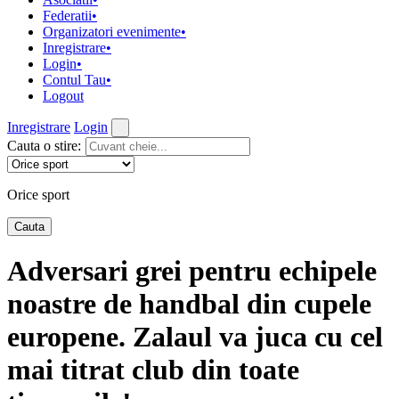
Federatii
•
Organizatori evenimente
•
Inregistrare
•
Login
•
Contul Tau
•
Logout
Inregistrare
Login
Cauta o stire
:
Orice sport
Adversari grei pentru echipele
noastre de handbal din cupele
europene. Zalaul va juca cu cel
mai titrat club din toate