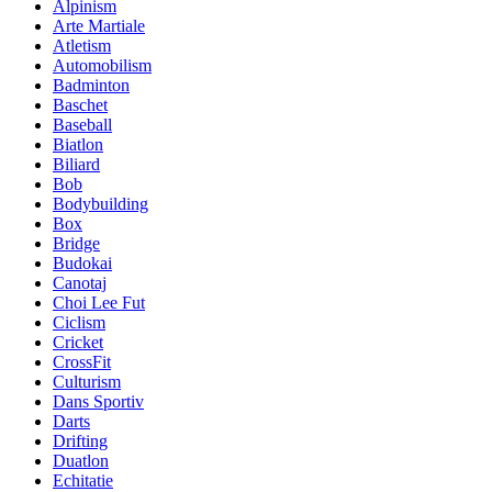
Alpinism
Arte Martiale
Atletism
Automobilism
Badminton
Baschet
Baseball
Biatlon
Biliard
Bob
Bodybuilding
Box
Bridge
Budokai
Canotaj
Choi Lee Fut
Ciclism
Cricket
CrossFit
Culturism
Dans Sportiv
Darts
Drifting
Duatlon
Echitatie