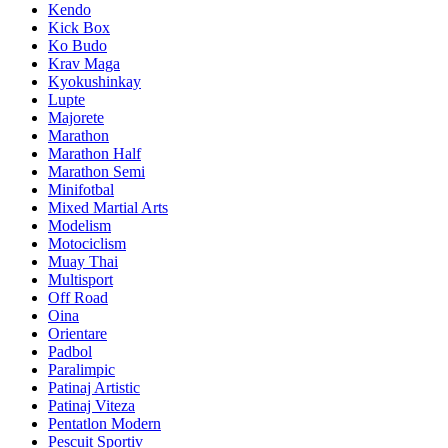
Kendo
Kick Box
Ko Budo
Krav Maga
Kyokushinkay
Lupte
Majorete
Marathon
Marathon Half
Marathon Semi
Minifotbal
Mixed Martial Arts
Modelism
Motociclism
Muay Thai
Multisport
Off Road
Oina
Orientare
Padbol
Paralimpic
Patinaj Artistic
Patinaj Viteza
Pentatlon Modern
Pescuit Sportiv