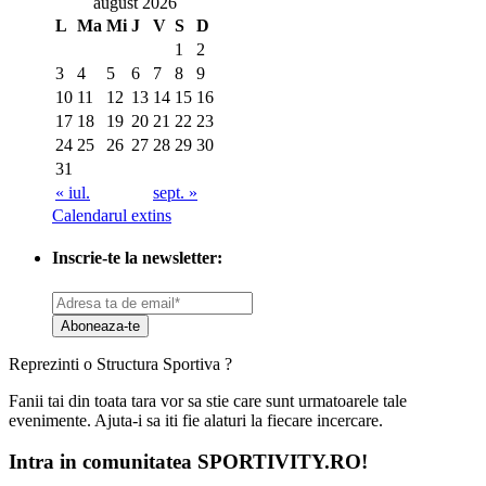
august 2026
L
Ma
Mi
J
V
S
D
1
2
3
4
5
6
7
8
9
10
11
12
13
14
15
16
17
18
19
20
21
22
23
24
25
26
27
28
29
30
31
« iul.
sept. »
Calendarul extins
Inscrie-te la newsletter:
Aboneaza-te
Reprezinti o Structura Sportiva ?
Fanii tai din toata tara vor sa stie care sunt urmatoarele tale
evenimente. Ajuta-i sa iti fie alaturi la fiecare incercare.
Intra in comunitatea SPORTIVITY.RO!