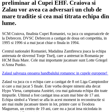
preliminar al Cupei EHF. Craiova si
Zalau vor avea ca adversari un club de
mare traditie si cea mai titrata echipa din
lume.
SCM Craiova, finalista Cupei Romaniei, va juca cu unguroaicele de
la Debrecen. DVSC Debrecen a castigat de doua ori competitia, in
1995 si 1996 si a mai jucat chiar o finala in 1994.
Centrul nationalei Romaniei, Madalina Zamfirescu joaca la echipa
antrenata de slovenul Tonje Tiselj, care a antrenat in Romania pe
HCM Baia Mare. Cele mai importante jucatoare sunt Lotte Griegel
si Anna Punko.
Zalaul salveaza onoarea handbalului romanesc in cupele europene!
Zalaul va juca cu o echipa care a castigat de 8 ori Liga Campionilor
si care a mai jucat 5 finale. Este vorba despre nimeni alta decat
Hypo Viena, campioana Austriei, cea mai galonata echipa din toate
timpurile. Ultimul a fost castigat insa acum mai bine de 17 ani.
Echipa simbol a Vienei se afla in acest moment in reconstructie si
are mai multe jucatoare tinere in lot, printre care si Teodora
Magurean, un centru de 19 ani, care nu a jucat insa niciodata in