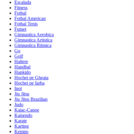
Escalada
Fitness
Fotbal
Fotbal American
Fotbal Tenis
Futnet
Gimnastica Aerobica
Gimnastica Artistica
Gimnastica Ritmica
Go
Golf
Haltere
Handbal
Hapkido
Hochei pe Gheata
Hochei pe Iarba
Inot
Jiu Jitsu
Jiu Jitsu Brazilian
Judo
Kaiac-Canoe
Kaisendo
Karate
Karting
Kempo