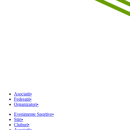
Asociatii
•
Federatii
•
Organizatori
•
Evenimente Sportive
•
Stiri
•
Cluburi
•
Asociatii
•